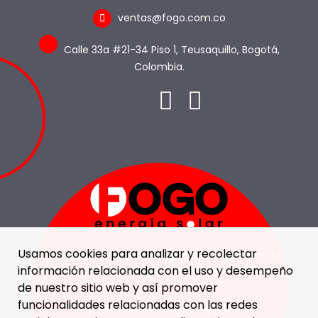
ventas@fogo.com.co
Calle 33a #21-34 Piso 1, Teusaquillo, Bogotá,
Colombia.
Usamos cookies para analizar y recolectar
Somos una empresa de ingeniería especialidada
información relacionada con el uso y desempeño
en soluciones de energía con fuentes renovables.
de nuestro sitio web y así promover
funcionalidades relacionadas con las redes
Políticas de tratamiento de datos.